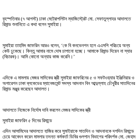
বৃহস্পতিবার (৭ আগস্ট) ঢাকা মেট্রোপলিটন ম্যাজিস্ট্রেট মো. সেফাতুল্লাহর আদালতে
রিমান্ড শুনানিতে এ কথা বলেন সুমাইয়া।
সুমাইয়া তাহমিদ জাফরিন আরও বলেন, ‘কে বি কনভেনশন হলে এএসপি পরিচয়ে অন্য
কেউ ঢুকেছে। কিন্তু আমার নামে দোষ চাপানো হচ্ছে। আমাকে রিমান্ড দিয়েন না স্যার
(বিচারক)। আমি কোনো অন্যায় কাজ করেনি।’
এদিকে এ মামলায় মেজর সাদিকের স্ত্রী সুমাইয়া জাফরিনের ৫ ও সফটওয়্যার ইঞ্জিনিয়ার ও
অপারেশন ঢাকা ব্লকেডের ম্যানেজমেন্ট সদস্য আদনান বিন আব্দুল্লাহ চৌধুরীর সাতদিনের
রিমান্ড মঞ্জুর করেছেন আদালত।
আদালতে নিজেকে নির্দোষ দাবি করলেন মেজর সাদিকের স্ত্রী
সুমাইয়া জাফরিন ৫ দিনের রিমান্ডে
এদিন আসামিদের আদালতে হাজির করে সুমাইয়াকে সাতদিন ও আদনানকে দশদিন রিমান্ডে
চেয়ে আবেদন করেন মামলার তদন্ত কর্মকর্তা ডিবির গুলশান বিভাগের পরিদর্শক মো. জেহাদ