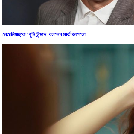
নেতানিয়াহুকে ‘খুনি উন্মাদ’ বললেন মার্ক রুফালো