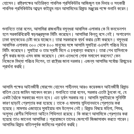
হোসেন। রাষ্ট্রপক্ষের অতিরিক্ত পাবলিক প্রসিকিউটর আজিজুল হক দিদার ও সহকারী
পাবলিক প্রসিকিউটর আব্দুল কাইয়ুম নয়ন আসামিদের রিমান্ড মঞ্জুরের পক্ষে শুনানি করেন।
শুনানিতে তারা বলেন, আসামিরা রাজধানীর বসুন্ধরা আবাসিক এলাকার কে বি কনভেনশন
হলে সরকারিবিরোধী ষড়যন্ত্রমূলক মিটিং করেছেন। আসামিরা কিন্তু বসে নেই। অপারেশন
ঢাকা ব্লকেডের চেষ্টা করে যাচ্ছেন। তারা সরকারকে ব্যর্থ করার চেষ্টা করছেন। বসুন্ধরা
আবাসিক এলাকায় ৩০০ থেকে ৪০০ মানুষের সঙ্গে আসামি সুমাইয়া এএসপি পরিচয় দিয়ে
মিটিং করেছেন। সুমাইয়া ও তার স্বামী মিলে এ চক্রান্ত করছেন। তারা শেখ হাসিনাকে
খুশি করার জন্য এসব কাজ করেছেন। কেন এতগুলো লোক সমাবেশ করলেন? কেন
নিজেকে মিথ্যা পরিচয় দিলেন, তা রাষ্ট্রের জানা দরকার। এজন্য আসামির সর্বোচ্চ রিমান্ডের
প্রার্থনা করছি।
আসামি পক্ষের আইনজীবী মোরশেদ হোসেন শাহীনসহ আরও কয়েকজন আইনজীবী রিমান্ড
বাতিল চেয়ে জামিন আবেদন করেন। শুনানিতে তারা বলেন, সরকার এতটা ঠুনকো না, যে
একটা বৈঠকে সরকারের পতন হবে। এত দুর্বল সরকার নয়। আসামি সুমাইয়াকে সুনির্দিষ্ট
কারণ ছাড়াই গ্রেপ্তার করা হয়েছে। তাকে এ মামলায় সন্দিহানভাবে গ্রেপ্তার করা
হয়েছে। মামলার এজাহারে সুমাইয়ার নাম উল্লেখ নেই। রিমান্ড বিষয়ে মহিলা, শিশুর,
অসুস্থ রোগীর শিথিলতা আইনে শিথিলতা রয়েছে। কি কারণে আসামিকে গ্রেপ্তার করা
হয়েছে তাও জানেনা আসামিরা। প্রয়োজনে তাদের জেলগেট জিজ্ঞাসাবাদ করতে পারেন।
আসামির রিমান্ড বাতিলপূর্বক জামিনের প্রার্থনা করছি।