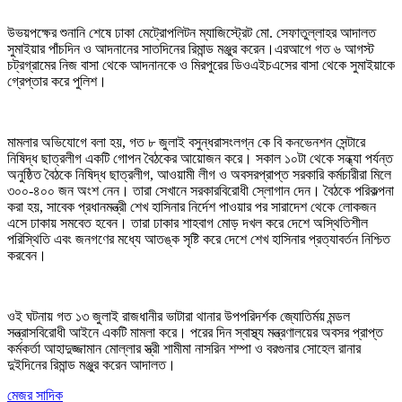
উভয়পক্ষের শুনানি শেষে ঢাকা মেট্রোপলিটন ম্যাজিস্ট্রেট মো. সেফাতুল্লাহর আদালত
সুমাইয়ার পাঁচদিন ও আদনানের সাতদিনের রিমান্ড মঞ্জুর করেন।এরআগে গত ৬ আগস্ট
চট্রগ্রামের নিজ বাসা থেকে আদনানকে ও মিরপুরের ডিওএইচএসের বাসা থেকে সুমাইয়াকে
গ্রেপ্তার করে পুলিশ।
মামলার অভিযোগে বলা হয়, গত ৮ জুলাই বসুন্ধরাসংলগ্ন কে বি কনভেনশন সেন্টারে
নিষিদ্ধ ছাত্রলীগ একটি গোপন বৈঠকের আয়োজন করে। সকাল ১০টা থেকে সন্ধ্যা পর্যন্ত
অনুষ্ঠিত বৈঠকে নিষিদ্ধ ছাত্রলীগ, আওয়ামী লীগ ও অবসরপ্রাপ্ত সরকারি কর্মচারীরা মিলে
৩০০-৪০০ জন অংশ নেন। তারা সেখানে সরকারবিরোধী স্লোগান দেন। বৈঠকে পরিকল্পনা
করা হয়, সাবেক প্রধানমন্ত্রী শেখ হাসিনার নির্দেশ পাওয়ার পর সারাদেশ থেকে লোকজন
এসে ঢাকায় সমবেত হবেন। তারা ঢাকার শাহবাগ মোড় দখল করে দেশে অস্থিতিশীল
পরিস্থিতি এবং জনগণের মধ্যে আতঙ্ক সৃষ্টি করে দেশে শেখ হাসিনার প্রত্যাবর্তন নিশ্চিত
করবেন।
ওই ঘটনায় গত ১৩ জুলাই রাজধানীর ভাটারা থানার উপপরিদর্শক জ্যোতির্ময় মন্ডল
সন্ত্রাসবিরোধী আইনে একটি মামলা করে। পরের দিন স্বাস্থ্য মন্ত্রণালয়ের অবসর প্রাপ্ত
কর্মকর্তা আহাদুজ্জামান মোল্লার স্ত্রী শামীমা নাসরিন শম্পা ও বরগুনার সোহেল রানার
দুইদিনের রিমান্ড মঞ্জুর করেন আদালত।
মেজর সাদিক