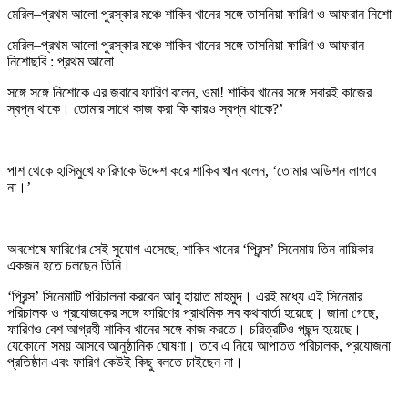
মেরিল–প্রথম আলো পুরস্কার মঞ্চে শাকিব খানের সঙ্গে তাসনিয়া ফারিণ ও আফরান নিশো
মেরিল–প্রথম আলো পুরস্কার মঞ্চে শাকিব খানের সঙ্গে তাসনিয়া ফারিণ ও আফরান
নিশোছবি : প্রথম আলো
সঙ্গে সঙ্গে নিশোকে এর জবাবে ফারিণ বলেন, ওমা! শাকিব খানের সঙ্গে সবারই কাজের
স্বপ্ন থাকে। তোমার সাথে কাজ করা কি কারও স্বপ্ন থাকে?’
পাশ থেকে হাসিমুখে ফারিণকে উদ্দেশ করে শাকিব খান বলেন, ‘তোমার অডিশন লাগবে
না।’
অবশেষে ফারিণের সেই সুযোগ এসেছে, শাকিব খানের ‘প্রিন্স’ সিনেমায় তিন নায়িকার
একজন হতে চলছেন তিনি।
‘প্রিন্স’ সিনেমাটি পরিচালনা করবেন আবু হায়াত মাহমুদ। এরই মধ্যে এই সিনেমার
পরিচালক ও প্রযোজকের সঙ্গে ফারিণের প্রাথমিক সব কথাবার্তা হয়েছে। জানা গেছে,
ফারিণও বেশ আগ্রহী শাকিব খানের সঙ্গে কাজ করতে। চরিত্রটিও পছন্দ হয়েছে।
যেকোনো সময় আসবে আনুষ্ঠানিক ঘোষণা। তবে এ নিয়ে আপাতত পরিচালক, প্রযোজনা
প্রতিষ্ঠান এবং ফারিণ কেউই কিছু বলতে চাইছেন না।