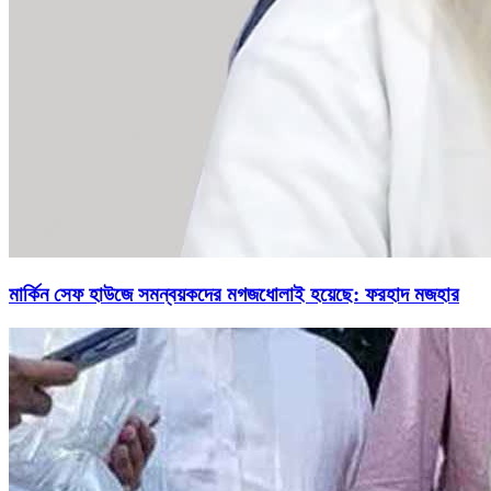
মার্কিন সেফ হাউজে সমন্বয়কদের মগজধোলাই হয়েছে: ফরহাদ মজহার