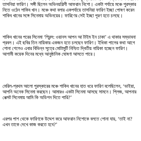
তাসনিয়া ফারিণ। সঙ্গী ছিলেন অভিনয়শিল্পী আফরান নিশো। একটা পর্যায়ে মঞ্চে পুরস্কার
নিতে ওঠেন শাকিব খান। মঞ্চে কথা বলার একপর্যায়ে তাসনিয়া ফারিণ ইচ্ছা পোষণ করেন
শাকিব খানের সঙ্গে সিনেমায় অভিনয়ের। ফারিণের সেই ইচ্ছা পূরণ হতে চলছে।
শাকিব খানের পরের সিনেমা ‘প্রিন্স: ওয়ানস আপন আ টাইম ইন ঢাকা’ এ থাকার সম্ভাবনা
প্রবল। এই ছবির তিন নায়িকার একজন হতে চলছেন ফারিণ। ইধিকা পালের কথা আগে
শোনা গেলেও এবার বিভিন্ন সূত্রে মোটামুটি নিশ্চিত দ্বিতীয় নায়িকা হচ্ছেন ফারিণ।
আগামী কয়েক দিনের মধ্যে আনুষ্ঠানিক ঘোষণা আসতে পারে।
মেরিল-প্রথম আলো পুরস্কারের মঞ্চে শাকিব খানের হাত ধরে ফারিণ বলেছিলেন, ‘ভাইয়া,
আপনি অনেক সিনেমা করছেন। আমারও একটা সিনেমা আসছে সামনে। প্লিজ, আপনার
নেক্সট সিনেমায় আমি কি অডিশন দিতে পারি?’
এরপর পাশ থেকে ফারিণকে উদ্দেশ করে আফরান নিশোকে বলতে শোনা যায়, ‘তাই না?
এখন তাকে দেখে কাজ করতে হবে?’